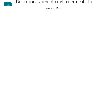
Deciso innalzamento della permeabilità
cutanea.
LE
PARTICOLARITÀ
a) PEELING DIFFERENZIATI:
GLICOLICO, MANDELICO,
ALFAIDROSSIACIDI