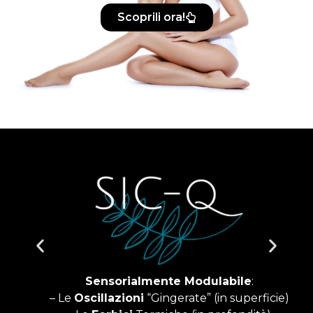
Scoprili ora!
P
Sensorialmente Modulabile
:
– Le
Oscillazioni
“Gingerate” (in superficie)