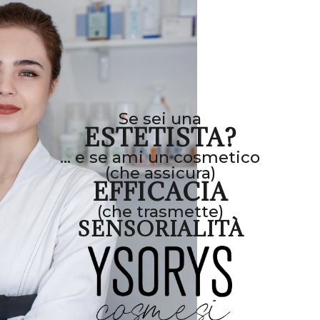
Se sei una
ESTETISTA?
... e se ami un cosmetico
(che assicura)
EFFICACIA
(che trasmette)
SENSORIALITÀ