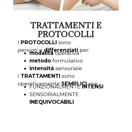
TRATTAMENTI E
PROTOCOLLI
I
PROTOCOLLI
sono
pensati
e
differenziati
per:
modalità
operativa
metodo
formulativo
intensità
sensoriale
I
TRATTAMENTI
sono
operativamente
SEMPLICI
ma:
FUNZIONALMENTE
INTENSI
SENSORIALMENTE
INEQUIVOCABILI