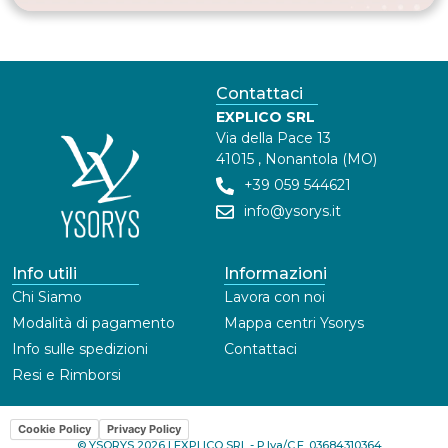
Contattaci
EXPLICO SRL
Via della Pace 13
41015 , Nonantola (MO)
+39 059 544621
info@ysorys.it
Info utili
Informazioni
Chi Siamo
Lavora con noi
Modalità di pagamento
Mappa centri Ysorys
Info sulle spedizioni
Contattaci
Resi e Rimborsi
Cookie Policy
Privacy Policy
© YSORYS 2026 | EXPLICO SRL - P.Iva/C.F. 03684310364