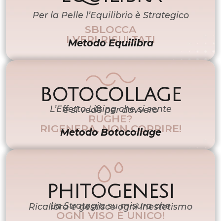
Per la Pelle l’Equilibrio è Strategico
SBLOCCA
I VERI RISULTATI
Metodo Equilibra
BOTOCOLLAGE
L’Effetto Lifting che si sente
e si vede per davvero
RUGHE?
RIGENERA, NON COPRIRE!
Metodo Botocollage
PHITOGENESI
La Strategia su misura che
Ricalibra e gestisce ogni Inestetismo
OGNI VISO È UNICO!