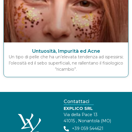
Untuosità, Impurità ed Acne
Un tipo di pelle che ha un’elevata tendenza ad ispessirsi;
l’oleosità ed il sebo superficiali, ne rallentano il fisiologico
“ricambio”.
Contattaci
EXPLICO SRL
Via della Pace 13
41015 , Nonantola (MO)
+39 059 544621