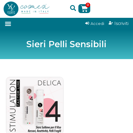
0
|
Iscriviti
Accedi
Sieri Pelli Sensibili