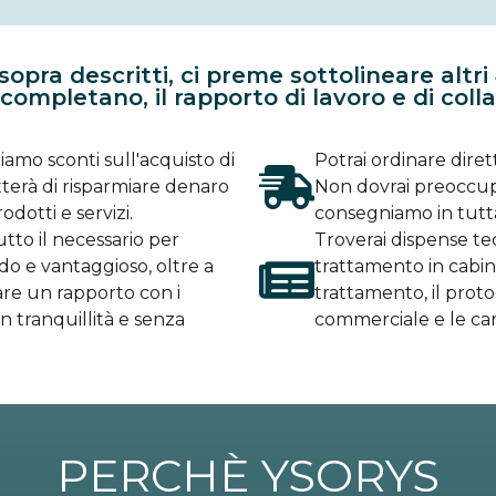
sopra descritti, ci preme sottolineare altri
ompletano, il rapporto di lavoro e di colla
friamo sconti sull'acquisto di
Potrai ordinare dire
tterà di risparmiare denaro
Non dovrai preoccupa
odotti e servizi.
consegniamo in tutta 
utto il necessario per
Troverai dispense te
do e vantaggioso, oltre a
trattamento in cabin
are un rapporto con i
trattamento, il protoc
in tranquillità e senza
commerciale e le car
PERCHÈ YSORYS