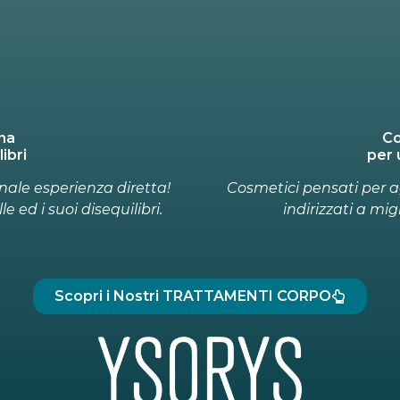
ali
ogica
t
gia di un inestetismo, ed
Formulazioni uniche e ri
alità della pelle.
diretto. Il nostro cosmet
Scopri i Nostri TRATTAMENTI CORPO