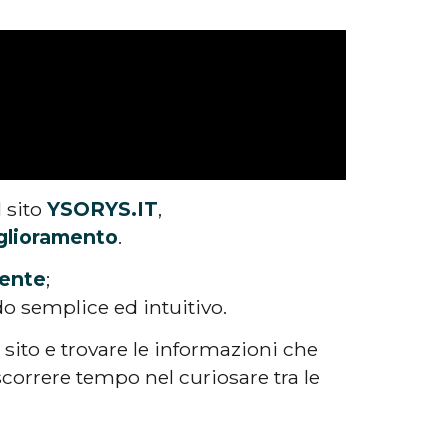
l sito
YSORYS.IT
,
glioramento
.
tente
;
o semplice ed intuitivo.
 sito e trovare le informazioni che
correre tempo nel curiosare tra le