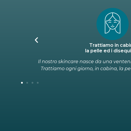
Cosmetici funzion
per un'azione fisiol
diretta!
Cosmetici pensati per agire sulla fisiolo
uilibri.
indirizzati a migliorare la funzion