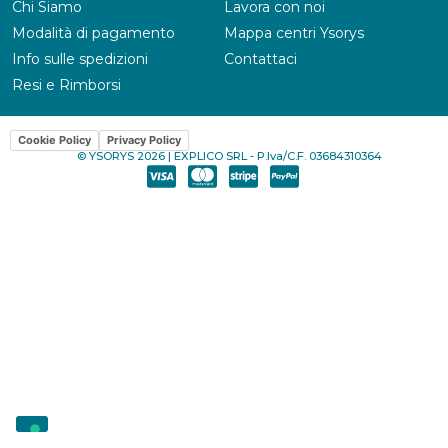
Chi Siamo
Lavora con noi
Modalità di pagamento
Mappa centri Ysorys
Info sulle spedizioni
Contattaci
Resi e Rimborsi
Cookie Policy
Privacy Policy
© YSORYS 2026 | EXPLICO SRL - P.Iva/C.F. 03684310364