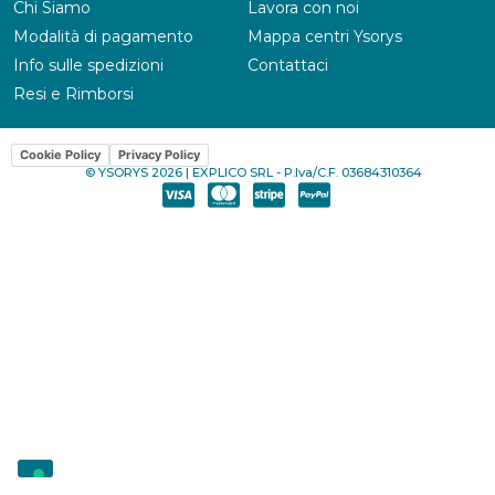
Chi Siamo
Lavora con noi
Modalità di pagamento
Mappa centri Ysorys
Info sulle spedizioni
Contattaci
Resi e Rimborsi
Cookie Policy
Privacy Policy
© YSORYS 2026 | EXPLICO SRL - P.Iva/C.F. 03684310364