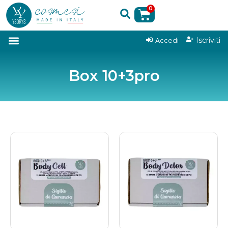
0
|
Iscriviti
Accedi
Box 10+3pro