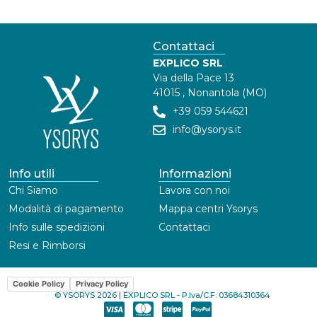
Contattaci
EXPLICO SRL
Via della Pace 13
41015 , Nonantola (MO)
+39 059 544621
info@ysorys.it
Info utili
Informazioni
Chi Siamo
Lavora con noi
Modalità di pagamento
Mappa centri Ysorys
Info sulle spedizioni
Contattaci
Resi e Rimborsi
Cookie Policy
Privacy Policy
© YSORYS 2026 | EXPLICO SRL - P.Iva/C.F. 03684310364