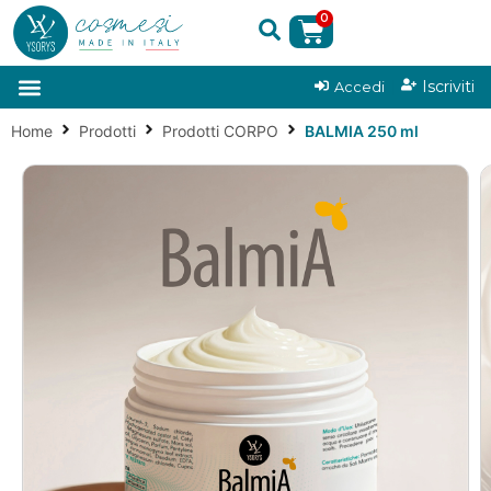
0
|
Iscriviti
Accedi
Home
Prodotti
Prodotti CORPO
BALMIA 250 ml