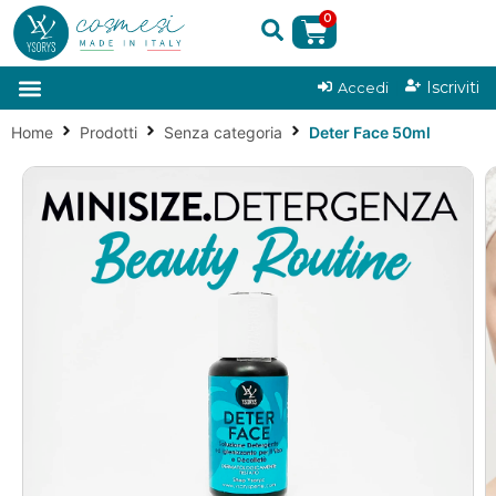
0
|
Iscriviti
Accedi
Home
Prodotti
Senza categoria
Deter Face 50ml