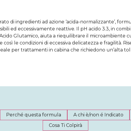
to di ingredienti ad azione ‘acida-normalizzante’, formul
nsibili ed eccessivamente reattive. Il pH acido 3.3, in co
Acido Glutamico, aiuta a riequilibrare il microambiente c
così le condizioni di eccessiva delicatezza e fragilità. Ris
ideale per trattamenti in cabina che richiedono un’alta toll
Perché questa formula
A chi è/non é Indicato
Cosa Ti Colpirà