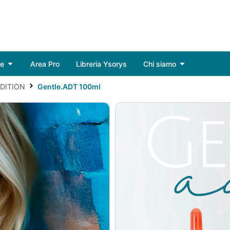
de
Area Pro
Libreria Ysorys
Chi siamo
DDITION
Gentle.ADT 100ml
Gentle.ADT 10
Particolare siero denso a 
eccessiva delicatezza e fragi
un’azione “acida-normali
ingredienti; tra essi Aci
Glutamico, associ
No V
Solo Us