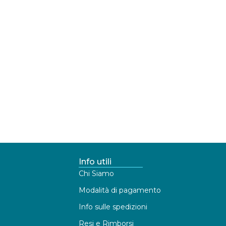
Info utili
Chi Siamo
Modalità di pagamento
Info sulle spedizioni
Resi e Rimborsi