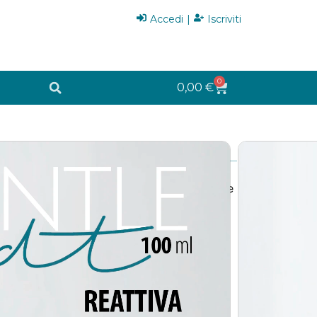
Accedi
|
Iscriviti
0
0,00
€
0ml
pH acido (3.3) dedicato alle condizioni di
lità alla pelle del viso. Pensato per svolgere
zzante” si caratterizza con particolari
do Pantotenico, Acido Succinico, ed Acido
ati a Sodio ed Ammonio Lattato.
endita al Dettaglio
o Professionale-Cabina