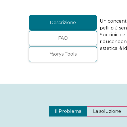
Un concentra
Descrizione
pelli più se
Succinico e 
FAQ
riducendone 
estetica, è 
Ysorys Tools
Il Problema
La soluzione