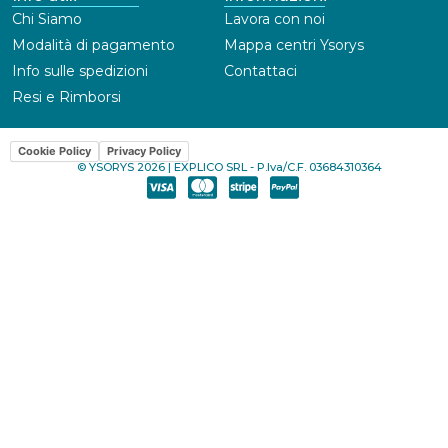
Chi Siamo
Lavora con noi
Modalità di pagamento
Mappa centri Ysorys
Info sulle spedizioni
Contattaci
Resi e Rimborsi
Cookie Policy
Privacy Policy
© YSORYS 2026 | EXPLICO SRL - P.Iva/C.F. 03684310364