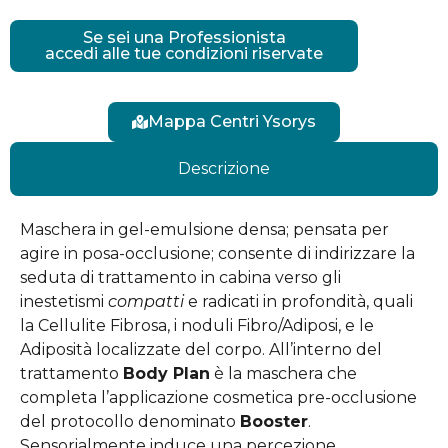
Se sei una Professionista
accedi alle tue condizioni riservate
Mappa Centri Ysorys
Descrizione
Maschera in gel-emulsione densa; pensata per
agire in posa-occlusione; consente di indirizzare la
seduta di trattamento in cabina verso gli
inestetismi
compatti
e radicati in profondità, quali
la Cellulite Fibrosa, i noduli Fibro/Adiposi, e le
Adiposità localizzate del corpo. All’interno del
trattamento
Body Plan
è la maschera che
completa l’applicazione cosmetica pre-occlusione
del protocollo denominato
Booster
.
Sensorialmente induce una percezione