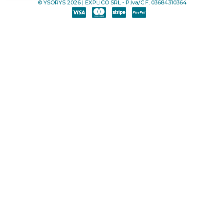
© YSORYS 2026 | EXPLICO SRL - P.Iva/C.F. 03684310364