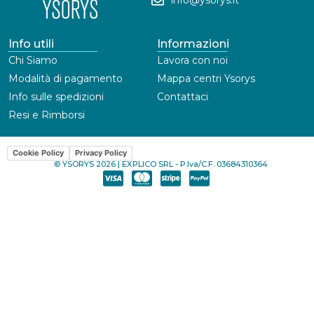
info@ysorys.it
Info utili
Informazioni
Chi Siamo
Lavora con noi
Modalità di pagamento
Mappa centri Ysorys
Info sulle spedizioni
Contattaci
Resi e Rimborsi
Cookie Policy
Privacy Policy
© YSORYS 2026 | EXPLICO SRL - P.Iva/C.F. 03684310364