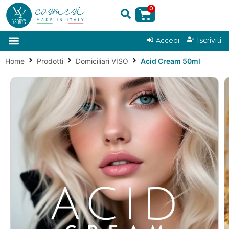
0
|
Iscriviti
Accedi
Home
Prodotti
Domiciliari VISO
Acid Cream 50ml