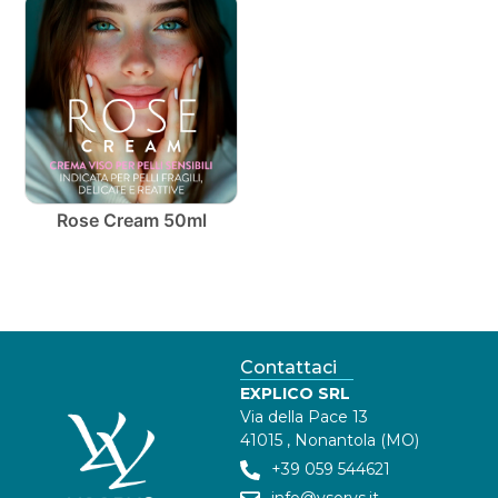
Rose Cream 50ml
Contattaci
EXPLICO SRL
Via della Pace 13
41015 , Nonantola (MO)
+39 059 544621