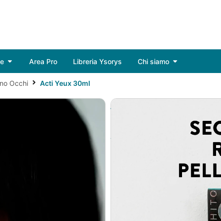
de
Area Pro
Libreria Ysorys
Chi siamo
rno Occhi
Acti Yeux 30ml
Acti Yeux 30ml
Siero-Gel Anti Age per l’a
Acido Ialuronico CLK (cross-
proprietà, anti-aging, idrata
Attraverso un corretto util
(vedi