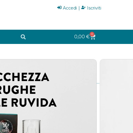
Accedi
|
Iscriviti
0
0,00
€
(
5
recensioni dei clienti)
rea del Contorno Occhi. Con Glutatione ed
linkato). Contiene un mix di sostanze dalle
nti, compattanti, setizzanti ed antiradicali.
izzo aiuta a mitigare le borse e le occhiaie
 FAQ e modo d’uso).
54,00
€