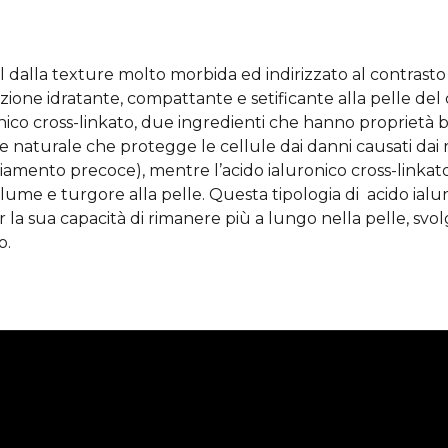
 dalla texture molto morbida ed indirizzato al contrasto
zione idratante, compattante e setificante alla pelle de
nico cross-linkato, due ingredienti che hanno proprietà b
e naturale che protegge le cellule dai danni causati dai rad
iamento precoce), mentre l’acido ialuronico cross-linkato
lume e turgore alla pelle. Questa tipologia di acido ial
r la sua capacità di rimanere più a lungo nella pelle, svo
o.