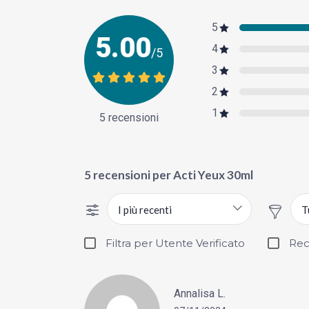
5
5.00
4
/5
3
2
1
5 recensioni
5 recensioni per
Acti Yeux 30ml
I più recenti
T
Filtra per Utente Verificato
Rec
Annalisa L.