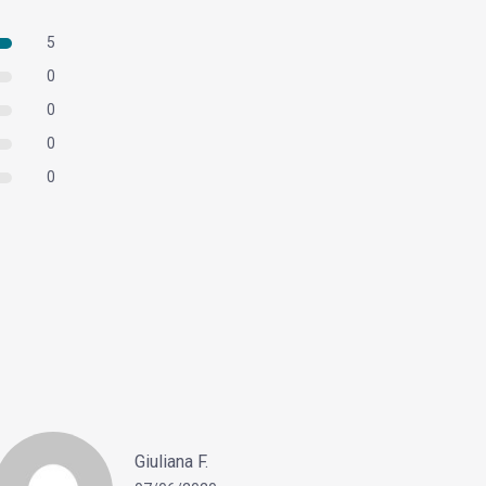
5
0
0
0
0
Giuliana F.