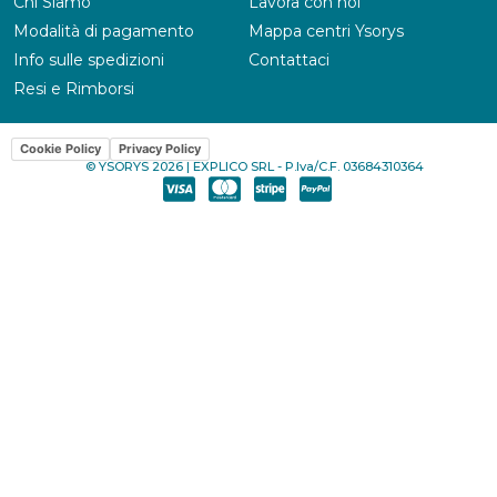
Chi Siamo
Lavora con noi
Modalità di pagamento
Mappa centri Ysorys
Info sulle spedizioni
Contattaci
Resi e Rimborsi
Cookie Policy
Privacy Policy
© YSORYS 2026 | EXPLICO SRL - P.Iva/C.F. 03684310364