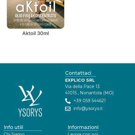
Aktoil 30ml
Contattaci
EXPLICO SRL
Via della Pace 13
41015 , Nonantola (MO)
+39 059 544621
info@ysorys.it
Info utili
Informazioni
Chi Siamo
Lavora con noi