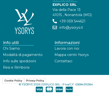
EXPLICO SRL
Via della Pace 13
41015 , Nonantola (MO)
+39 059 544621
info@ysorys.it
Info utili
Informazioni
Chi Siamo
Lavora con noi
Modalità di pagamento
Mappa centri Ysorys
Info sulle spedizioni
Contattaci
Resi e Rimborsi
Cookie Policy
Privacy Policy
© YSORYS 2026 | EXPLICO SRL - P.Iva/C.F. 03684310364